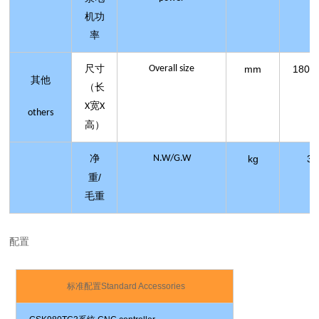
机功
率
尺寸
Overall size
mm
1800
其他
（长
宽
X
X
others
高
）
净
N.W/G.W
kg
32
/
重
毛重
配置
标准配置
Standard Accessories