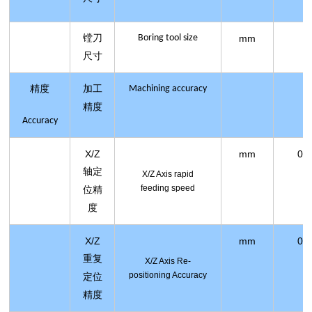
镗刀
Boring tool size
mm
4
尺寸
精度
加工
Machining accuracy
精度
Accuracy
X/Z
mm
0.0
轴定
X/Z Axis
rapid
feeding speed
位精
度
X/Z
mm
0.0
重复
X/Z Axis
Re-
positioning Accuracy
定位
精度