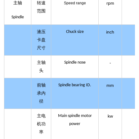
主轴
转速
rpm
5
Speed range
范围
Spindle
液压
Chuck size
inch
卡盘
尺寸
主轴
Spindle nose
-
头
前轴
Spindle bearing ID.
mm
承内
径
主电
Main spindle motor
kw
机功
power
率