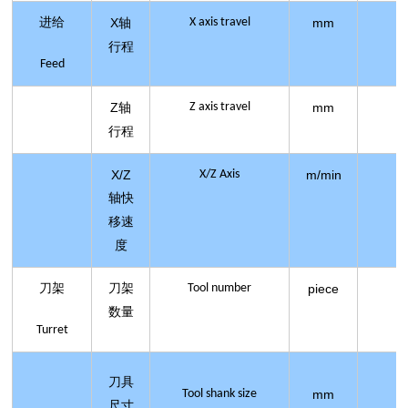
进给
X
X axis travel
mm
-
轴
行程
Feed
Z
Z axis travel
mm
轴
行程
X/Z
X/Z Axis
m/min
轴快
移速
度
刀架
刀架
Tool number
piece
数量
Turret
刀具
Tool shank size
mm
尺寸